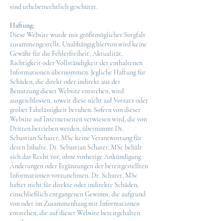
sind urheberrechtlich geschützt.
Haftung:
Diese Website wurde mit größtmöglicher Sorgfalt
zusammengestellt. Unabhängig hiervon wird keine
Gewähr für die Fehlerfreiheit, Aktualität,
Richtigkeit oder Vollständigkei
t der enthaltenen
Informationen übernommen. Jegliche Haftung für
Schäden, die direkt oder indirekt aus der
Benutzung dieser Website entstehen, wird
ausgeschlossen, soweit diese nicht auf Vorsatz oder
grober Fahrlässigkeit beruhen. Sofern von dieser
Website auf Internetseiten verwiesen wird, die von
Dritten betrieben werden, übernimmt Dr.
Sebastian Scharer, MSc keine Verantwortung für
deren Inhalte. Dr. Sebastian Scharer, MSc behält
sich das Recht vor, ohne vorherige Ankündigung
Änderungen oder Ergänzungen der bereitgestellten
Informationen vorzunehmen. Dr. Scharer, MSc
haftet nicht für direkte oder indirekte Schäden,
einschließlich entgangenen Gewinns, die aufgrund
von oder im Zusammenhang mit Informationen
entstehen, die auf dieser Website bereitgehalten