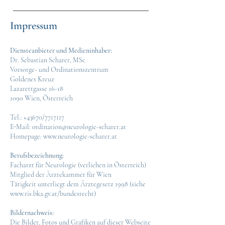
Impressum
Diensteanbieter und Medieninhaber:
Dr. Sebastian Scharer, MSc
Vorsorge- und Ordinationszentrum
Goldenes Kreuz
Lazarettgasse 16-18
1090 Wien, Österreich
Tel.: +43670/7717117
E-Mail: ordination@neurologie-scharer.at
Homepage:
www.neurologie-scharer.at
Berufsbezeichnung:
Facharzt für Neurologie (verliehen in Österreich)
Mitglied der Ärztekammer für Wien
Tätigkeit unterliegt dem Ärztegesetz 1998 (siehe
www.ris.bka.gv.at/bundesrecht)
Bildernachweis:
Die Bilder, Fotos und Grafiken auf dieser Webseite