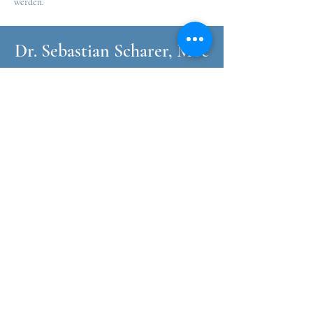
werden.
Dr. Sebastian Scharer, MSc
Facharzt für Neurologie
Vorsorge- und
Ordinationszentrum
Goldenes Kreuz
Lazarettgasse 16-18 (6. OG)
1090 Wien
Wahlarzt, keine Kassen
Termine nach Vereinbarung
Tel: +43670/7717117